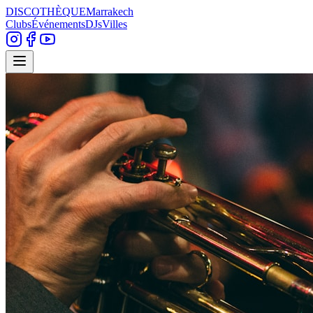
DISCOTHÈQUE
Marrakech
Clubs
Événements
DJs
Villes